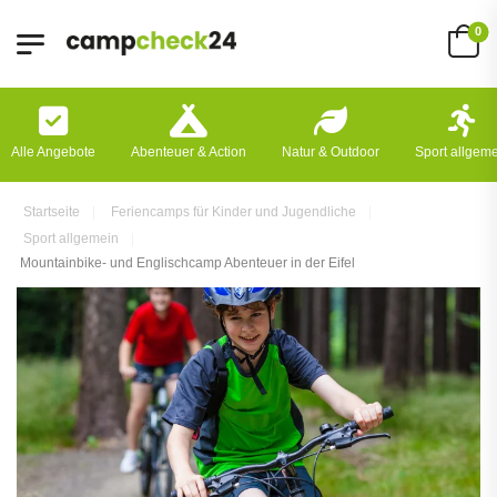
0
Alle Angebote
Abenteuer & Action
Natur & Outdoor
Sport allgem
Startseite
Feriencamps für Kinder und Jugendliche
Sport allgemein
Mountainbike- und Englischcamp Abenteuer in der Eifel