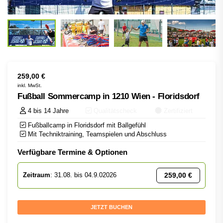
259,00
€
inkl. MwSt.
Fußball Sommercamp in 1210 Wien - Floridsdorf
4 bis 14 Jahre
Qualitätscheck
Zertifiziert
Fußballcamp in Floridsdorf mit Ballgefühl
Mit Techniktraining, Teamspielen und Abschluss
Verfügbare Termine & Optionen
259,00
€
Zeitraum
: 31.08. bis 04.9.02026
JETZT BUCHEN