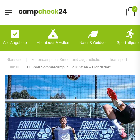
0
Alle Angebote
Abenteuer & Action
Natur & Outdoor
Sport allgem
Startseite
Feriencamps für Kinder und Jugendliche
Teamsport
Fußball
Fußball Sommercamp in 1210 Wien – Floridsdorf