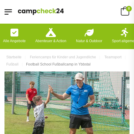
0
Alle Angebote
Abenteuer & Action
Natur & Outdoor
Sport allgem
Startseite
Feriencamps für Kinder und Jugendliche
Teamsport
Fußball
Football School Fußballcamp in Ybbstal