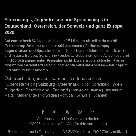
Feriencamps, Jugendreisen und Sprachcamps in
Deutschland, Österreich, der Schweiz und ganz Europa
2026
Auf
campcheck24
findest du in über 15 Ländern aktuell mehr als
98
Feriencamp-Anbieter
und über
600 spannende Feriencamps,
Jugendreisen und Sprachreisen
in Deutschland, Österreich, der Schweiz
und in ganz Europa. Ganz ohne versteckte Gebühren, ohne Aufschläge und
mit
100 % transparenter Preisübersicht
. Du siehst die
aktuellen Preise
direkt vom Veranstalter
und buchst
echte Ferienerlebnisse
– fair, geprüft
und ohne Zwischenkosten.
Österreich
Burgenland
Kärnten
Niederösterreich
:
|
|
Oberösterreich
Salzburg
Steiermark
Tirol
Wien
|
|
|
|
| Vorarlberg |
Bulgarien
Deutschland
England
|
|
| Frankreich | Italien | Luxemburg |
Malta | Niederlande | Norwegen | Portugal | Schweiz | Spanien
Änderungen und Irrtümer vorbehalten
©2026 campcheck24 | Alle Rechte vorbehalten
Rechenzentrum in Deutschland | DSGVO konform | ISO 27001 zertifiziert |