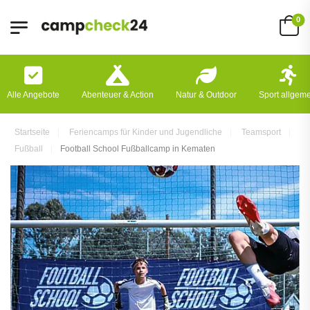
0
Alle Angebote
Abenteuer & Action
Natur & Outdoor
Sport allgem
Startseite
Feriencamps für Kinder und Jugendliche
Teamsport
Fußball
Football School Fußballcamp in Kematen