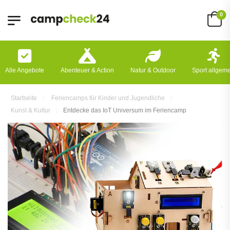
0
Alle Angebote
Abenteuer & Action
Natur & Outdoor
Sport allgem
Startseite
Feriencamps für Kinder und Jugendliche
Kunst & Kultur
Entdecke das IoT Universum im Feriencamp