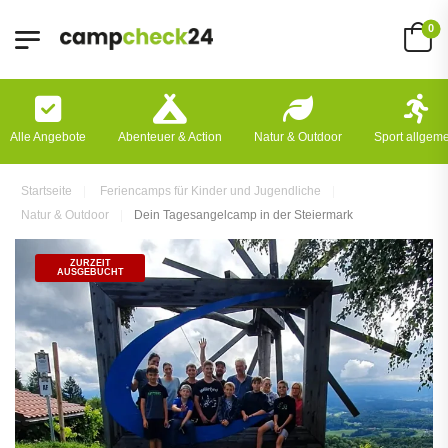
0
Alle Angebote
Abenteuer & Action
Natur & Outdoor
Sport allgem
Startseite
Feriencamps für Kinder und Jugendliche
Natur & Outdoor
Dein Tagesangelcamp in der Steiermark
ZURZEIT
AUSGEBUCHT