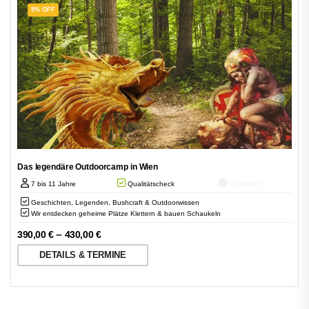
9% OFF
Das legendäre Outdoorcamp in Wien
7 bis 11 Jahre
Qualitätscheck
Zertifiziert
Geschichten, Legenden, Bushcraft & Outdoorwissen
Wir entdecken geheime Plätze Klettern & bauen Schaukeln
–
390,00
€
430,00
€
DETAILS & TERMINE