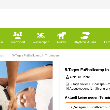
ein
Teamsport
Wassersport
Reiten
Rhythmik & Tanz
Ler
port
5-Tages Fußballcamp in Thüringen
5-Tages Fußballcamp in
4 bis 18 Jahre
5 Tage voller Fußballspaß mi
Ausgewogene Ernährung und
Aktuell keine neuen Termin
Für „
5-Tages Fußballcamp i