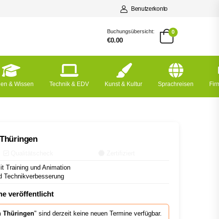
Benutzerkonto
Buchungsübersicht:
0
€0.00
nen & Wissen
Technik & EDV
Kunst & Kultur
Sprachreisen
Fi
 Thüringen
Qualitätscheck
Zertifiziert
t Training und Animation
 Technikverbesserung
e veröffentlicht
n Thüringen
" sind derzeit keine neuen Termine verfügbar.