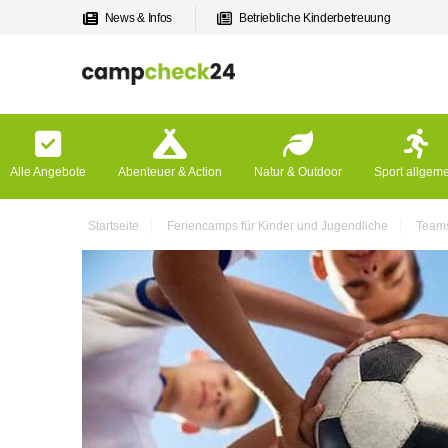
News & Infos
Betriebliche Kinderbetreuung
Alle Angebote
Abenteuer & Action
Natur & Outdoor
Sport allgem
Startseite
Feriencamps für Kinder und Jugendliche
Teams