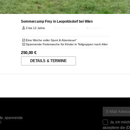
Sommercamp Frey in Leopoldsdorf bei Wien
3 bis 12 Jahre
Qualitätscheck
Zertifiziert
Eine Woche voller Sport & Abenteuer“
Spannende Ferienwoche für Kinder in Teilgruppen nach Alter
250,00
€
DETAILS & TERMINE
ote, spannende
Ja, ich möch
!
akzeptiere die (
D