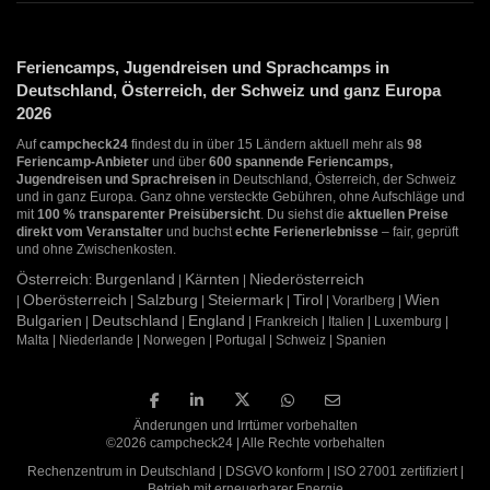
Feriencamps, Jugendreisen und Sprachcamps in
Deutschland, Österreich, der Schweiz und ganz Europa
2026
Auf
campcheck24
findest du in über 15 Ländern aktuell mehr als
98
Feriencamp-Anbieter
und über
600 spannende Feriencamps,
Jugendreisen und Sprachreisen
in Deutschland, Österreich, der Schweiz
und in ganz Europa. Ganz ohne versteckte Gebühren, ohne Aufschläge und
mit
100 % transparenter Preisübersicht
. Du siehst die
aktuellen Preise
direkt vom Veranstalter
und buchst
echte Ferienerlebnisse
– fair, geprüft
und ohne Zwischenkosten.
Österreich
Burgenland
Kärnten
Niederösterreich
:
|
|
Oberösterreich
Salzburg
Steiermark
Tirol
Wien
|
|
|
|
| Vorarlberg |
Bulgarien
Deutschland
England
|
|
| Frankreich | Italien | Luxemburg |
Malta | Niederlande | Norwegen | Portugal | Schweiz | Spanien
Änderungen und Irrtümer vorbehalten
©2026 campcheck24 | Alle Rechte vorbehalten
Rechenzentrum in Deutschland | DSGVO konform | ISO 27001 zertifiziert |
Betrieb mit erneuerbarer Energie