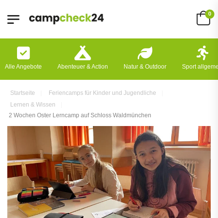
0
Alle Angebote
Abenteuer & Action
Natur & Outdoor
Sport allgem
Startseite
Feriencamps für Kinder und Jugendliche
Lernen & Wissen
2 Wochen Oster Lerncamp auf Schloss Waldmünchen