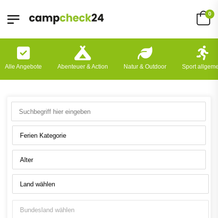
0
Alle Angebote
Abenteuer & Action
Natur & Outdoor
Sport allgem