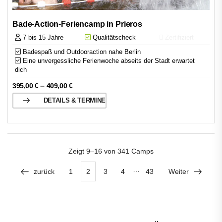
Bade-Action-Feriencamp in Prieros
7 bis 15 Jahre
Qualitätscheck
Zertifiziert
Badespaß und Outdooraction nahe Berlin
Eine unvergessliche Ferienwoche abseits der Stadt erwartet
dich
–
395,00
€
409,00
€
DETAILS & TERMINE
Zeigt
9–16 von 341
Camps
…
zurück
1
2
3
4
43
Weiter