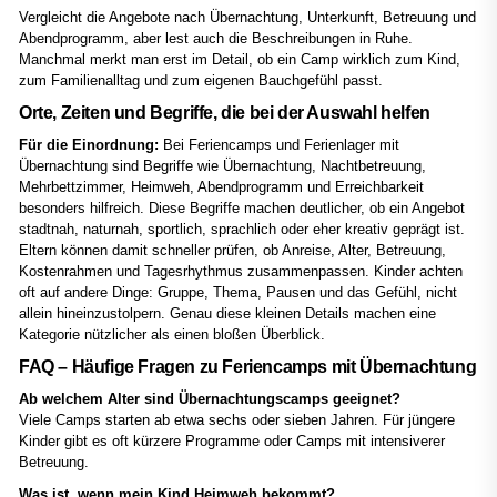
Vergleicht die Angebote nach Übernachtung, Unterkunft, Betreuung und
Abendprogramm, aber lest auch die Beschreibungen in Ruhe.
Manchmal merkt man erst im Detail, ob ein Camp wirklich zum Kind,
zum Familienalltag und zum eigenen Bauchgefühl passt.
Orte, Zeiten und Begriffe, die bei der Auswahl helfen
Für die Einordnung:
Bei Feriencamps und Ferienlager mit
Übernachtung sind Begriffe wie Übernachtung, Nachtbetreuung,
Mehrbettzimmer, Heimweh, Abendprogramm und Erreichbarkeit
besonders hilfreich. Diese Begriffe machen deutlicher, ob ein Angebot
stadtnah, naturnah, sportlich, sprachlich oder eher kreativ geprägt ist.
Eltern können damit schneller prüfen, ob Anreise, Alter, Betreuung,
Kostenrahmen und Tagesrhythmus zusammenpassen. Kinder achten
oft auf andere Dinge: Gruppe, Thema, Pausen und das Gefühl, nicht
allein hineinzustolpern. Genau diese kleinen Details machen eine
Kategorie nützlicher als einen bloßen Überblick.
FAQ – Häufige Fragen zu Feriencamps mit Übernachtung
Ab welchem Alter sind Übernachtungscamps geeignet?
Viele Camps starten ab etwa sechs oder sieben Jahren. Für jüngere
Kinder gibt es oft kürzere Programme oder Camps mit intensiverer
Betreuung.
Was ist, wenn mein Kind Heimweh bekommt?