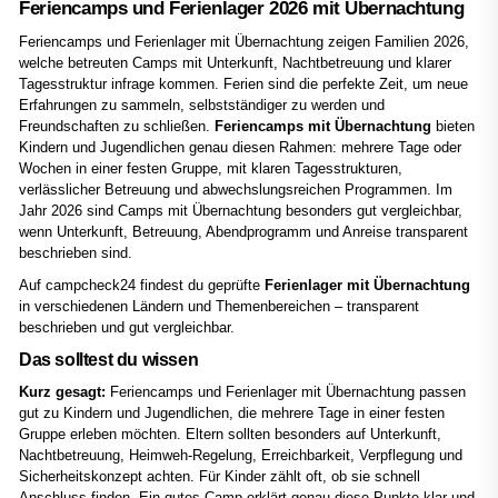
Feriencamps und Ferienlager 2026 mit Übernachtung
Feriencamps und Ferienlager mit Übernachtung zeigen Familien 2026,
welche betreuten Camps mit Unterkunft, Nachtbetreuung und klarer
Tagesstruktur infrage kommen. Ferien sind die perfekte Zeit, um neue
Erfahrungen zu sammeln, selbstständiger zu werden und
Freundschaften zu schließen.
Feriencamps mit Übernachtung
bieten
Kindern und Jugendlichen genau diesen Rahmen: mehrere Tage oder
Wochen in einer festen Gruppe, mit klaren Tagesstrukturen,
verlässlicher Betreuung und abwechslungsreichen Programmen. Im
Jahr 2026 sind Camps mit Übernachtung besonders gut vergleichbar,
wenn Unterkunft, Betreuung, Abendprogramm und Anreise transparent
beschrieben sind.
Auf campcheck24 findest du geprüfte
Ferienlager mit Übernachtung
in verschiedenen Ländern und Themenbereichen – transparent
beschrieben und gut vergleichbar.
Das solltest du wissen
Kurz gesagt:
Feriencamps und Ferienlager mit Übernachtung passen
gut zu Kindern und Jugendlichen, die mehrere Tage in einer festen
Gruppe erleben möchten. Eltern sollten besonders auf Unterkunft,
Nachtbetreuung, Heimweh-Regelung, Erreichbarkeit, Verpflegung und
Sicherheitskonzept achten. Für Kinder zählt oft, ob sie schnell
Anschluss finden. Ein gutes Camp erklärt genau diese Punkte klar und