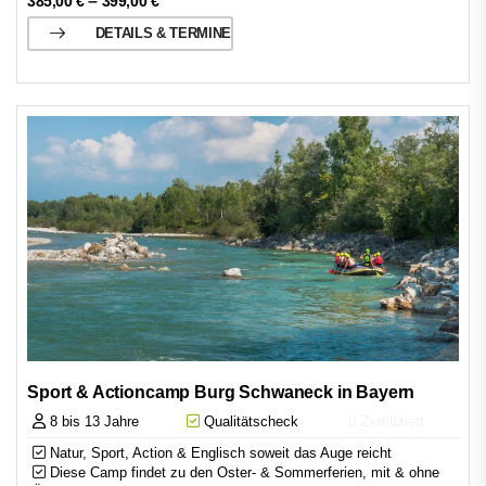
–
385,00
€
399,00
€
DETAILS & TERMINE
Sport & Actioncamp Burg Schwaneck in Bayern
8 bis 13 Jahre
Qualitätscheck
Zertifiziert
Natur, Sport, Action & Englisch soweit das Auge reicht
Diese Camp findet zu den Oster- & Sommerferien, mit & ohne