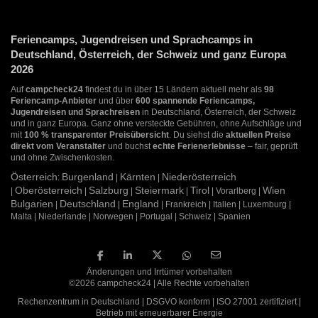
Feriencamps, Jugendreisen und Sprachcamps in
Deutschland, Österreich, der Schweiz und ganz Europa
2026
Auf
campcheck24
findest du in über 15 Ländern aktuell mehr als
98
Feriencamp-Anbieter
und über
600 spannende Feriencamps,
Jugendreisen und Sprachreisen
in Deutschland, Österreich, der Schweiz
und in ganz Europa. Ganz ohne versteckte Gebühren, ohne Aufschläge und
mit
100 % transparenter Preisübersicht
. Du siehst die
aktuellen Preise
direkt vom Veranstalter
und buchst
echte Ferienerlebnisse
– fair, geprüft
und ohne Zwischenkosten.
Österreich
Burgenland
Kärnten
Niederösterreich
:
|
|
Oberösterreich
Salzburg
Steiermark
Tirol
Wien
|
|
|
|
| Vorarlberg |
Bulgarien
Deutschland
England
|
|
| Frankreich | Italien | Luxemburg |
Malta | Niederlande | Norwegen | Portugal | Schweiz | Spanien
Änderungen und Irrtümer vorbehalten
©2026 campcheck24 | Alle Rechte vorbehalten
Rechenzentrum in Deutschland | DSGVO konform | ISO 27001 zertifiziert |
Betrieb mit erneuerbarer Energie