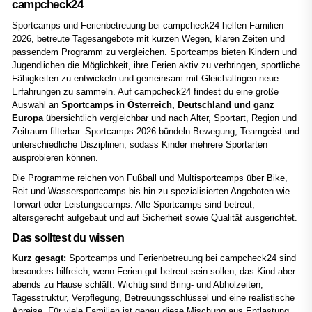
campcheck24
Sportcamps und Ferienbetreuung bei campcheck24 helfen Familien
2026, betreute Tagesangebote mit kurzen Wegen, klaren Zeiten und
passendem Programm zu vergleichen. Sportcamps bieten Kindern und
Jugendlichen die Möglichkeit, ihre Ferien aktiv zu verbringen, sportliche
Fähigkeiten zu entwickeln und gemeinsam mit Gleichaltrigen neue
Erfahrungen zu sammeln. Auf campcheck24 findest du eine große
Auswahl an
Sportcamps in Österreich, Deutschland und ganz
Europa
übersichtlich vergleichbar und nach Alter, Sportart, Region und
Zeitraum filterbar. Sportcamps 2026 bündeln Bewegung, Teamgeist und
unterschiedliche Disziplinen, sodass Kinder mehrere Sportarten
ausprobieren können.
Die Programme reichen von Fußball und Multisportcamps über Bike,
Reit und Wassersportcamps bis hin zu spezialisierten Angeboten wie
Torwart oder Leistungscamps. Alle Sportcamps sind betreut,
altersgerecht aufgebaut und auf Sicherheit sowie Qualität ausgerichtet.
Das solltest du wissen
Kurz gesagt:
Sportcamps und Ferienbetreuung bei campcheck24 sind
besonders hilfreich, wenn Ferien gut betreut sein sollen, das Kind aber
abends zu Hause schläft. Wichtig sind Bring- und Abholzeiten,
Tagesstruktur, Verpflegung, Betreuungsschlüssel und eine realistische
Anreise. Für viele Familien ist genau diese Mischung aus Entlastung