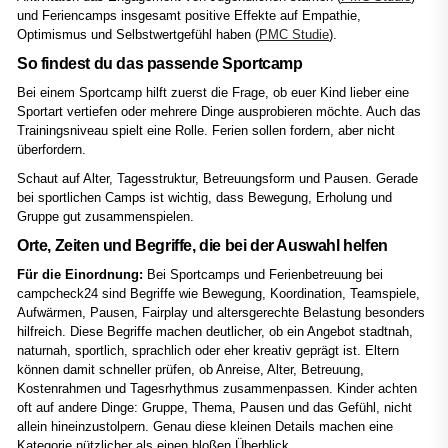
und Feriencamps insgesamt positive Effekte auf Empathie,
Optimismus und Selbstwertgefühl haben (
PMC Studie
).
So findest du das passende Sportcamp
Bei einem Sportcamp hilft zuerst die Frage, ob euer Kind lieber eine
Sportart vertiefen oder mehrere Dinge ausprobieren möchte. Auch das
Trainingsniveau spielt eine Rolle. Ferien sollen fordern, aber nicht
überfordern.
Schaut auf Alter, Tagesstruktur, Betreuungsform und Pausen. Gerade
bei sportlichen Camps ist wichtig, dass Bewegung, Erholung und
Gruppe gut zusammenspielen.
Orte, Zeiten und Begriffe, die bei der Auswahl helfen
Für die Einordnung:
Bei Sportcamps und Ferienbetreuung bei
campcheck24 sind Begriffe wie Bewegung, Koordination, Teamspiele,
Aufwärmen, Pausen, Fairplay und altersgerechte Belastung besonders
hilfreich. Diese Begriffe machen deutlicher, ob ein Angebot stadtnah,
naturnah, sportlich, sprachlich oder eher kreativ geprägt ist. Eltern
können damit schneller prüfen, ob Anreise, Alter, Betreuung,
Kostenrahmen und Tagesrhythmus zusammenpassen. Kinder achten
oft auf andere Dinge: Gruppe, Thema, Pausen und das Gefühl, nicht
allein hineinzustolpern. Genau diese kleinen Details machen eine
Kategorie nützlicher als einen bloßen Überblick.