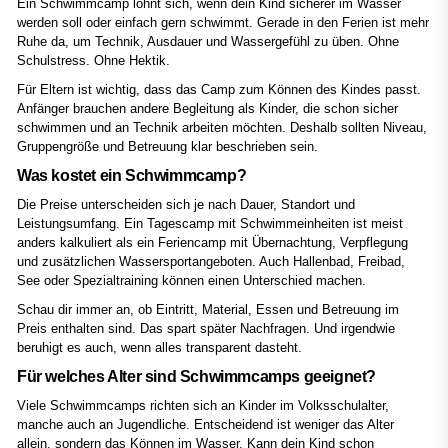
Ein Schwimmcamp lohnt sich, wenn dein Kind sicherer im Wasser
werden soll oder einfach gern schwimmt. Gerade in den Ferien ist mehr
Ruhe da, um Technik, Ausdauer und Wassergefühl zu üben. Ohne
Schulstress. Ohne Hektik.
Für Eltern ist wichtig, dass das Camp zum Können des Kindes passt.
Anfänger brauchen andere Begleitung als Kinder, die schon sicher
schwimmen und an Technik arbeiten möchten. Deshalb sollten Niveau,
Gruppengröße und Betreuung klar beschrieben sein.
Was kostet ein Schwimmcamp?
Die Preise unterscheiden sich je nach Dauer, Standort und
Leistungsumfang. Ein Tagescamp mit Schwimmeinheiten ist meist
anders kalkuliert als ein Feriencamp mit Übernachtung, Verpflegung
und zusätzlichen Wassersportangeboten. Auch Hallenbad, Freibad,
See oder Spezialtraining können einen Unterschied machen.
Schau dir immer an, ob Eintritt, Material, Essen und Betreuung im
Preis enthalten sind. Das spart später Nachfragen. Und irgendwie
beruhigt es auch, wenn alles transparent dasteht.
Für welches Alter sind Schwimmcamps geeignet?
Viele Schwimmcamps richten sich an Kinder im Volksschulalter,
manche auch an Jugendliche. Entscheidend ist weniger das Alter
allein, sondern das Können im Wasser. Kann dein Kind schon