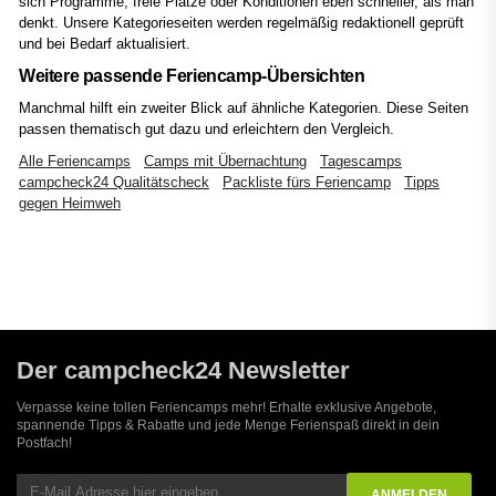
sich Programme, freie Plätze oder Konditionen eben schneller, als man
denkt. Unsere Kategorieseiten werden regelmäßig redaktionell geprüft
und bei Bedarf aktualisiert.
Weitere passende Feriencamp-Übersichten
Manchmal hilft ein zweiter Blick auf ähnliche Kategorien. Diese Seiten
passen thematisch gut dazu und erleichtern den Vergleich.
Alle Feriencamps
Camps mit Übernachtung
Tagescamps
campcheck24 Qualitätscheck
Packliste fürs Feriencamp
Tipps
gegen Heimweh
Der campcheck24 Newsletter
Verpasse keine tollen Feriencamps mehr! Erhalte exklusive Angebote,
spannende Tipps & Rabatte und jede Menge Ferienspaß direkt in dein
Postfach!