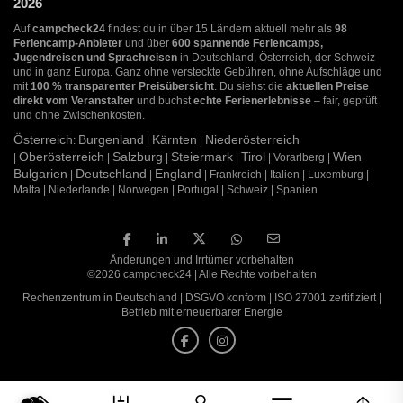
2026
Auf
campcheck24
findest du in über 15 Ländern aktuell mehr als
98
Feriencamp-Anbieter
und über
600 spannende Feriencamps,
Jugendreisen und Sprachreisen
in Deutschland, Österreich, der Schweiz
und in ganz Europa. Ganz ohne versteckte Gebühren, ohne Aufschläge und
mit
100 % transparenter Preisübersicht
. Du siehst die
aktuellen Preise
direkt vom Veranstalter
und buchst
echte Ferienerlebnisse
– fair, geprüft
und ohne Zwischenkosten.
Österreich
Burgenland
Kärnten
Niederösterreich
:
|
|
Oberösterreich
Salzburg
Steiermark
Tirol
Wien
|
|
|
|
| Vorarlberg |
Bulgarien
Deutschland
England
|
|
| Frankreich | Italien | Luxemburg |
Malta | Niederlande | Norwegen | Portugal | Schweiz | Spanien
Änderungen und Irrtümer vorbehalten
©2026 campcheck24 | Alle Rechte vorbehalten
Rechenzentrum in Deutschland | DSGVO konform | ISO 27001 zertifiziert |
Betrieb mit erneuerbarer Energie