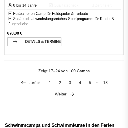
8 bis 14 Jahre
Qualitätscheck
Zertifiziert
Fußballferien Camp für Feldspieler & Torleute
Zusätzlich abwechslungsreiches Sportprogramm für Kinder &
Jugendliche
670,00
€
DETAILS & TERMINE
Zeigt
17–24 von 100
Camps
…
zurück
1
2
3
4
5
13
Weiter
Schwimmcamps und Schwimmkurse in den Ferien