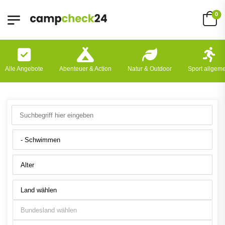
0
Alle Angebote
Abenteuer & Action
Natur & Outdoor
Sport allgem