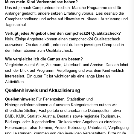
Muss mein Kind Vorkenntnisse haben?
Das ist je nach Camp unterschiedlich. Manche Programme sind für
Anfänger gedacht, andere setzen Erfahrung voraus. Lies deshalb die
Campbeschreibung und achte auf Hinweise zu Niveau, Ausrüstung und
Tagesablauf.
Verfügt jedes Angebot über den campcheck24 Qualitätscheck?
Nein. Einige Angebote können einen campcheck24 Qualitätscheck
ausweisen. Ob das zutrifft, erkennst du beim jeweiligen Camp und in
den Informationen zum Qualitätscheck.
Wie vergleiche ich die Camps am besten?
Vergleiche zuerst Alter, Zeitraum, Unterkunft und Anreise. Danach lohnt
sich der Blick auf Programm, Verpflegung und was dein Kind wirklich
interessiert. Ein guter Fit ist wichtiger als eine lange Liste an
Aktivitäten.
Quellenhinweis und Aktualisierung
Quellenhinweis:
Für Ferienzeiten, Statistiken und
Hintergrundinformationen auf unseren Kategorieseiten nutzen wir
öffentliche Stellen, Fachportale und anerkannte Datenquellen, etwa
BMB
,
KMK
,
Statistik Austria
,
Destatis
sowie regionale Tourismus-,
Bildungs- oder Jugendstellen. Die konkreten Angaben zu einzelnen
Feriencamps, also Termine, Preise, Betreuung, Unterkunft, Verpflegung
und Leistungen, kommen von den jeweiligen Veranstaltern. Bitte prüfe