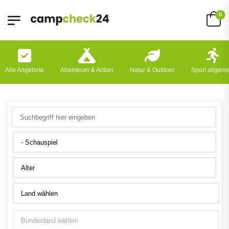
0
Alle Angebote
Abenteuer & Action
Natur & Outdoor
Sport allgem