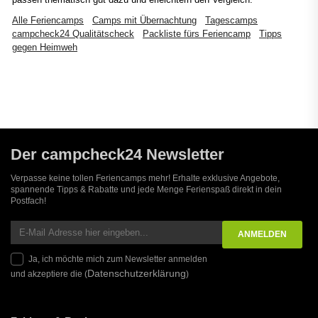
Alle Feriencamps
Camps mit Übernachtung
Tagescamps
campcheck24 Qualitätscheck
Packliste fürs Feriencamp
Tipps
gegen Heimweh
Der campcheck24 Newsletter
Verpasse keine tollen Feriencamps mehr! Erhalte exklusive Angebote,
spannende Tipps & Rabatte und jede Menge Ferienspaß direkt in dein
Postfach!
Ja, ich möchte mich zum Newsletter anmelden
Datenschutzerklärung
und akzeptiere die (
)