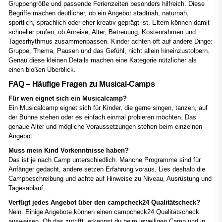
Gruppengröße und passende Ferienzeiten besonders hilfreich. Diese
Begriffe machen deutlicher, ob ein Angebot stadtnah, naturnah,
sportlich, sprachlich oder eher kreativ geprägt ist. Eltern können damit
schneller prüfen, ob Anreise, Alter, Betreuung, Kostenrahmen und
Tagesrhythmus zusammenpassen. Kinder achten oft auf andere Dinge:
Gruppe, Thema, Pausen und das Gefühl, nicht allein hineinzustolpern.
Genau diese kleinen Details machen eine Kategorie nützlicher als
einen bloßen Überblick.
FAQ – Häufige Fragen zu Musical-Camps
Für wen eignet sich ein Musicalcamp?
Ein Musicalcamp eignet sich für Kinder, die gerne singen, tanzen, auf
der Bühne stehen oder es einfach einmal probieren möchten. Das
genaue Alter und mögliche Voraussetzungen stehen beim einzelnen
Angebot.
Muss mein Kind Vorkenntnisse haben?
Das ist je nach Camp unterschiedlich. Manche Programme sind für
Anfänger gedacht, andere setzen Erfahrung voraus. Lies deshalb die
Campbeschreibung und achte auf Hinweise zu Niveau, Ausrüstung und
Tagesablauf.
Verfügt jedes Angebot über den campcheck24 Qualitätscheck?
Nein. Einige Angebote können einen campcheck24 Qualitätscheck
ausweisen. Ob das zutrifft, erkennst du beim jeweiligen Camp und in