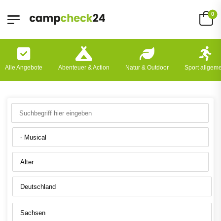
0
Alle Angebote
Abenteuer & Action
Natur & Outdoor
Sport allgem