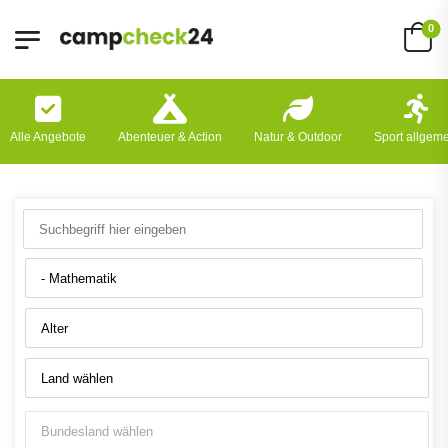
0
Alle Angebote
Abenteuer & Action
Natur & Outdoor
Sport allgem