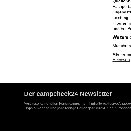
Quellenh
Fachporta
Jugendste
Leistunge
Programme
und bei Be
Weitere
Manchmal 
Alle Feri
Heimweh
Der campcheck24 Newsletter
Verpasse keine tollen Feriencamps mehr! Erhalte exklusive Angeb
Tipps & Rabatte und jede Menge Ferienspaß direkt in dein Postfach