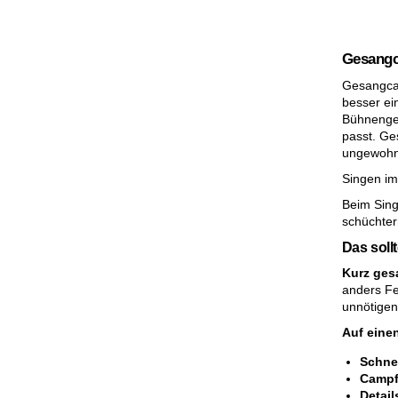
Gesangc
Gesangcam
besser ei
Bühnengef
passt. Ge
ungewohnt
Singen im
Beim Sing
schüchter
Das soll
Kurz ges
anders Fe
unnötigen
Auf einen
Schnel
Campf
Detail