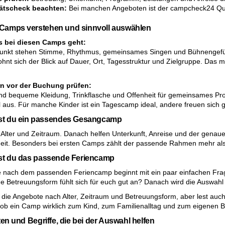
tätscheck beachten:
Bei manchen Angeboten ist der campcheck24 Qual
Camps verstehen und sinnvoll auswählen
 bei diesen Camps geht:
punkt stehen Stimme, Rhythmus, gemeinsames Singen und Bühnengefühl
ohnt sich der Blick auf Dauer, Ort, Tagesstruktur und Zielgruppe. Das 
rn vor der Buchung prüfen:
ind bequeme Kleidung, Trinkflasche und Offenheit für gemeinsames Pr
l aus. Für manche Kinder ist ein Tagescamp ideal, andere freuen sic
est du ein passendes Gesangcamp
 Alter und Zeitraum. Danach helfen Unterkunft, Anreise und der genaue T
eit. Besonders bei ersten Camps zählt der passende Rahmen mehr als di
st du das passende Feriencamp
 nach dem passenden Feriencamp beginnt mit ein paar einfachen Fragen. 
e Betreuungsform fühlt sich für euch gut an? Danach wird die Auswahl s
t die Angebote nach Alter, Zeitraum und Betreuungsform, aber lest au
, ob ein Camp wirklich zum Kind, zum Familienalltag und zum eigenen 
ten und Begriffe, die bei der Auswahl helfen