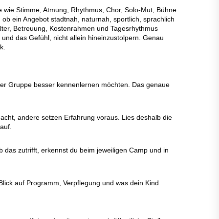
fe wie Stimme, Atmung, Rhythmus, Chor, Solo-Mut, Bühne
ob ein Angebot stadtnah, naturnah, sportlich, sprachlich
, Alter, Betreuung, Kostenrahmen und Tagesrhythmus
d das Gefühl, nicht allein hineinzustolpern. Genau
k.
einer Gruppe besser kennenlernen möchten. Das genaue
cht, andere setzen Erfahrung voraus. Lies deshalb die
auf.
as zutrifft, erkennst du beim jeweiligen Camp und in
r Blick auf Programm, Verpflegung und was dein Kind