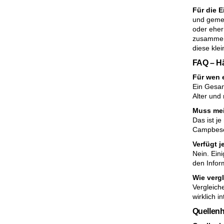
Für die 
und gemei
oder eher
zusammenp
diese kle
FAQ – H
Für wen 
Ein Gesan
Alter und
Muss mei
Das ist j
Campbesch
Verfügt 
Nein. Ein
den Infor
Wie verg
Vergleich
wirklich in
Quellenh