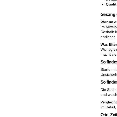
Quali
Gesang-
Worum es
Im Mittel
Deshalb l
ehrlicher.
Was Elte
Wichtig s
macht vie
So find
Starte mit
Unsicherh
So finde
Die Suche
und welch
Vergleich
im Detail
Orte, Zei