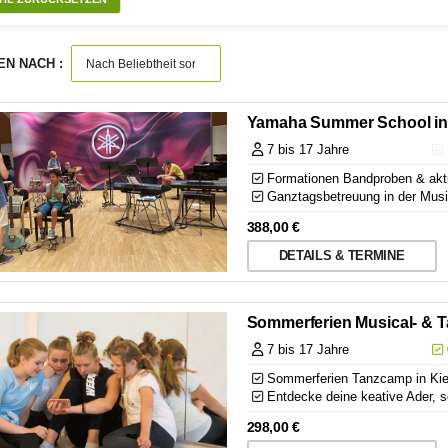
EN NACH :
Yamaha Summer School in
7 bis 17 Jahre
Formationen Bandproben & aktue
Ganztagsbetreuung in der Musi
388,00
€
DETAILS & TERMINE
Sommerferien Musical- & T
7 bis 17 Jahre
Sommerferien Tanzcamp in Kiel
Entdecke deine keative Ader, se
298,00
€