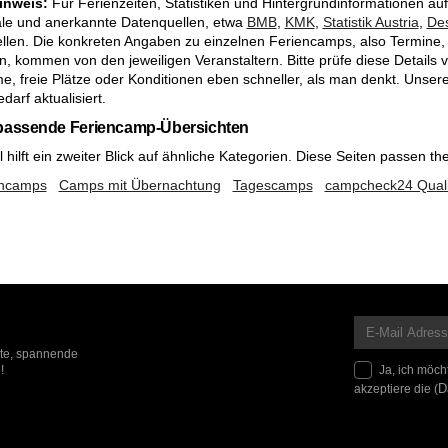
inweis:
Für Ferienzeiten, Statistiken und Hintergrundinformationen auf 
le und anerkannte Datenquellen, etwa
BMB
,
KMK
,
Statistik Austria
,
Des
llen. Die konkreten Angaben zu einzelnen Feriencamps, also Termine, 
n, kommen von den jeweiligen Veranstaltern. Bitte prüfe diese Details
, freie Plätze oder Konditionen eben schneller, als man denkt. Unsere
darf aktualisiert.
 passende Feriencamp-Übersichten
hilft ein zweiter Blick auf ähnliche Kategorien. Diese Seiten passen th
encamps
Camps mit Übernachtung
Tagescamps
campcheck24 Quali
ote, spannende
Ja, ich möch
!
akzeptiere die (
D