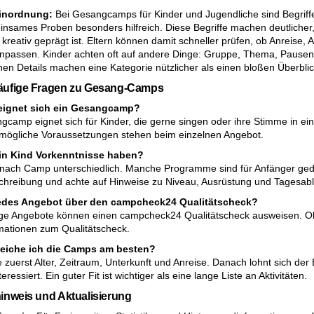
Einordnung:
Bei Gesangcamps für Kinder und Jugendliche sind Begrif
nsames Proben besonders hilfreich. Diese Begriffe machen deutlicher, 
 kreativ geprägt ist. Eltern können damit schneller prüfen, ob Anreise
assen. Kinder achten oft auf andere Dinge: Gruppe, Thema, Pausen un
inen Details machen eine Kategorie nützlicher als einen bloßen Überblic
äufige Fragen zu Gesang-Camps
eignet sich ein Gesangcamp?
gcamp eignet sich für Kinder, die gerne singen oder ihre Stimme in 
 mögliche Voraussetzungen stehen beim einzelnen Angebot.
n Kind Vorkenntnisse haben?
e nach Camp unterschiedlich. Manche Programme sind für Anfänger geda
reibung und achte auf Hinweise zu Niveau, Ausrüstung und Tagesabl
jedes Angebot über den campcheck24 Qualitätscheck?
ige Angebote können einen campcheck24 Qualitätscheck ausweisen. Ob d
mationen zum Qualitätscheck.
leiche ich die Camps am besten?
e zuerst Alter, Zeitraum, Unterkunft und Anreise. Danach lohnt sich de
teressiert. Ein guter Fit ist wichtiger als eine lange Liste an Aktivitäten.
inweis und Aktualisierung