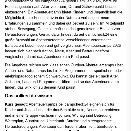
Abenteuercamps bei campcheck24 helfen Familien 2026, betreute
Ferienangebote nach Alter, Zeitraum, Ort und Schwerpunkt besser
einzuordnen. Ein Abenteuercamp bietet Kindern und Jugendlichen die
Möglichkeit, ihre Ferien aktiv in der Natur zu verbringen, neue
Erfahrungen zu sammeln und dabei gut betreut zu sein. Im Mittelpunkt
stehen Bewegung, Gemeinschaft und das gemeinsame Erleben von
Herausforderungen. Genau dafür findest du auf campcheck24 eine
große Auswahl an Abenteuercamps verschiedener Veranstalter,
transparent beschrieben und gut vergleichbar. Abenteuercamps 2026
lassen sich hier nach Action, Natur, Alter und Betreuungsform
vergleichen, damit das Abenteuer zum Kind passt.
Die Angebote reichen von klassischen Outdoor-Abenteuercamps über
Action- und Naturcamps bis hin zu Programmen mit sportlichem oder
erlebnispädagogischem Schwerpunkt. Du kannst gezielt nach Alter,
Zeitraum, Land und Programmart filtern und so das Abenteuercamp
finden, das wirklich zu deinem Kind passt.
Das solltest du wissen
Kurz gesagt:
Abenteuercamps bei campcheck24 eignen sich für
Kinder und Jugendliche, die draußen aktiv sein, Neues ausprobieren
und in einer Gruppe wachsen möchten. Wichtig sind Betreuung,
Wetterplan, Ausrüstung, Unterkunft, Anreise und altersgerechte
Herausforderungen. Abenteuer darf fordern, aber nicht überfordern.