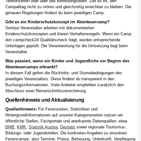
Telefonzeiten oder über das Betreuungsteam. Ziel ist es, den
Campalltag nicht zu stören und gleichzeitig erreichbar zu bleiben. Die
genauen Regelungen findest du beim jeweiligen Camp.
Gibt es ein Kinderschutzkonzept im Abenteuercamp?
Seriöse Veranstalter arbeiten mit dokumentierten
Kinderschutzkonzepten und klaren Verhaltensregeln. Wenn ein Camp
den campcheck24 Qualitätscheck trägt, wurden entsprechende
Unterlagen geprüft. Die Verantwortung für die Umsetzung liegt beim
Veranstalter.
Was passiert, wenn ein Kinder und Jugendliche vor Beginn des
Abenteuercamps erkrankt?
In diesem Fall gelten die Rücktritts- und Stornobedingungen des
jeweiligen Veranstalters. Diese findest du transparent in den
Buchungsinformationen. Viele Anbieter empfehlen zusätzlich den
Abschluss einer Reiserücktrittsversicherung.
Quellenhinweis und Aktualisierung
Quellenhinweis:
Für Ferienzeiten, Statistiken und
Hintergrundinformationen auf unseren Kategorieseiten nutzen wir
öffentliche Stellen, Fachportale und anerkannte Datenquellen, etwa
BMB
,
KMK
,
Statistik Austria
,
Destatis
sowie regionale Tourismus-,
Bildungs- oder Jugendstellen. Die konkreten Angaben zu einzelnen
Feriencamps, also Termine, Preise, Betreuung, Unterkunft, Verpflegung