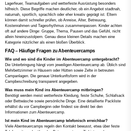
Lagerfeuer, Teamaufgaben und wetterfeste Ausrüstung besonders
hilfreich. Diese Begriffe machen deutlicher, ob ein Angebot stadtnah,
naturnah, sportlich, sprachlich oder eher kreativ geprägt ist. Eltern
können damit schneller prüfen, ob Anreise, Alter, Betreuung,
Kostenrahmen und Tagesrhythmus zusammenpassen. Kinder achten
oft auf andere Dinge: Gruppe, Thema, Pausen und das Gefühl, nicht
allein hineinzustolpern. Genau diese kleinen Details machen eine
Kategorie nützlicher als einen bloßen Überblick.
FAQ – Häufige Fragen zu Abenteuercamps
Wie und wo sind die Kinder im Abenteuercamp untergebracht?
Die Unterbringung hängt vom jeweiligen Abenteuercamp ab. Üblich sind
Mehrbettzimmer in Häusern oder Hütten sowie Zelte in betreuten
Campanlagen. Die genaue Unterkunftsform wird in der
Campbeschreibung transparent angegeben.
Was muss mein Kind ins Abenteuercamp mitbringen?
Benötigt werden meist wetterfeste Kleidung, feste Schuhe, Schlafsack
oder Bettwäsche sowie persönliche Dinge. Eine detaillierte Packliste
erhältst du vor Campbeginn oder findest sie direkt bei den
Informationen zum Abenteuercamp.
Ist mein Kind im Abenteuercamp telefonisch erreichbar?
Viele Abenteuercamps regeln den Kontakt bewusst, etwa über feste