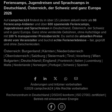
Feriencamps, Jugendreisen und Sprachcamps in
Deutschland, Österreich, der Schweiz und ganz Europa
2026
Auf
campcheck24
findest du in über 15 Ländern aktuell mehr als
98
Feriencamp-Anbieter
und über
600 spannende Feriencamps,
Jugendreisen und Sprachreisen
in Deutschland, Österreich, der Schweiz
und in ganz Europa. Ganz ohne versteckte Gebühren, ohne Aufschläge und
mit
100 % transparenter Preisübersicht
. Du siehst die
aktuellen Preise
direkt vom Veranstalter
und buchst
echte Ferienerlebnisse
– fair, geprüft
und ohne Zwischenkosten.
Österreich
Burgenland
Kärnten
Niederösterreich
:
|
|
Oberösterreich
Salzburg
Steiermark
Tirol
Wien
|
|
|
|
| Vorarlberg |
Bulgarien
Deutschland
England
|
|
| Frankreich | Italien | Luxemburg |
Malta | Niederlande | Norwegen | Portugal | Schweiz | Spanien
Änderungen und Irrtümer vorbehalten
©2026 campcheck24 | Alle Rechte vorbehalten
Rechenzentrum in Deutschland | DSGVO konform | ISO 27001 zertifiziert |
Betrieb mit erneuerbarer Energie