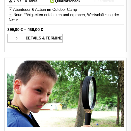
7 bis 14 Jahre
Qualitätscheck
Zertifiziert
Abenteuer & Action im Outdoor-Camp
Neue Fähigkeiten entdecken und erproben, Wertschätzung der
Natur
–
399,00
€
469,00
€
DETAILS & TERMINE