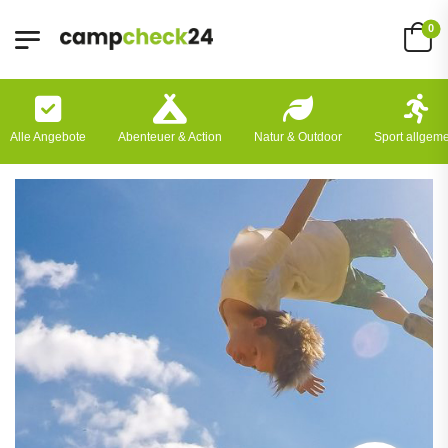
0
Alle Angebote
Abenteuer & Action
Natur & Outdoor
Sport allgem