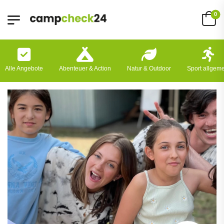
0
Alle Angebote
Abenteuer & Action
Natur & Outdoor
Sport allgem