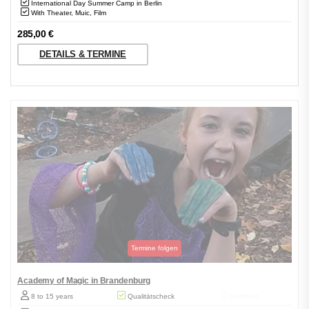
International Day Summer Camp in Berlin
With Theater, Muic, Film
285,00
€
DETAILS & TERMINE
Academy of Magic in Brandenburg
8 to 15 years
Qualitätscheck
Zertifiziert