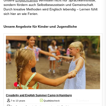
Unsere
Englischcamps
vermitteln nicht nur Sprachkenntnisse,
sondern fördern auch Selbstbewusstsein und Gemeinschaft.
Durch kreative Methoden wird Englisch lebendig – Lernen fühlt
sich hier an wie Ferien.
Unsere Angebote für Kinder und Jugendliche
Creativity and English Summer Camp in Hamburg
7 to 13 years
Qualitätscheck
Zertifiziert