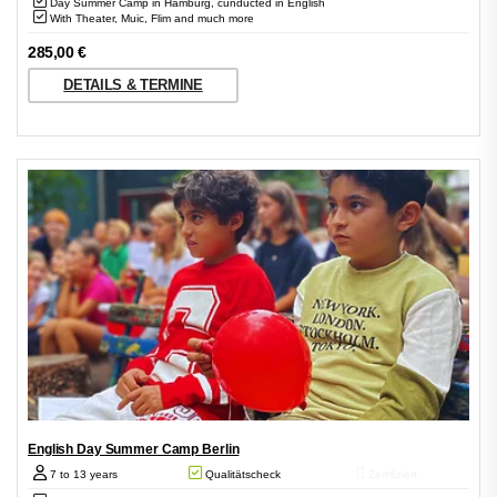
Day Summer Camp in Hamburg, cunducted in English
With Theater, Muic, Flim and much more
285,00
€
DETAILS & TERMINE
English Day Summer Camp Berlin
7 to 13 years
Qualitätscheck
Zertifiziert