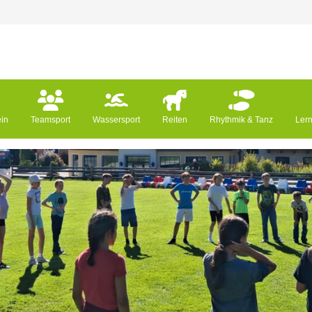
ein
Teamsport
Wassersport
Reiten
Rhythmik & Tanz
Ler