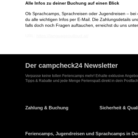
Alle Infos zu deiner Buchung auf einen Blick
Ob Sprachcamps, Sprachreisen oder Jugendreisen – bei c
du alle wichtigen Infos per E-Mail. Die Zahlungsdetails
falls doch noch Fragen auftauchen, erreichst du uns unte
URL:
https://languageoutloud.at/
Der campcheck24 Newsletter
Verpasse keine tollen Feriencamps mehr! Erhalte exklusive Angeb
Tipps & Rabatte und jede Menge Ferienspaß direkt in dein Postfach
Zahlung & Buchung
Sicherheit & Quali
Feriencamps, Jugendreisen und Sprachcamps in Deu