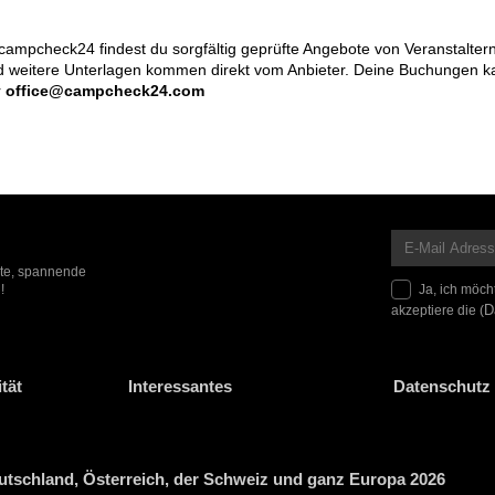
ampcheck24 findest du sorgfältig geprüfte Angebote von Veranstalter
 und weitere Unterlagen kommen direkt vom Anbieter. Deine Buchungen 
r
office@campcheck24.com
ote, spannende
Ja, ich möch
!
akzeptiere die (
D
tät
Interessantes
Datenschutz 
tschland, Österreich, der Schweiz und ganz Europa 2026