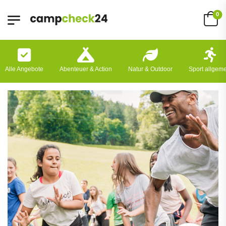
0
Alle Angebote
Abenteuer & Action
Natur & Outdoor
Sport allgem