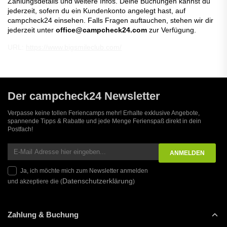
Zahlungsdetails und weitere Infos. Deine Buchungen kannst du
jederzeit, sofern du ein Kundenkonto angelegt hast, auf
campcheck24 einsehen. Falls Fragen auftauchen, stehen wir dir
jederzeit unter
office@campcheck24.com
zur Verfügung.
URL:
https://www.bigsmileclub.com/
Der campcheck24 Newsletter
Verpasse keine tollen Feriencamps mehr! Erhalte exklusive Angebote,
spannende Tipps & Rabatte und jede Menge Ferienspaß direkt in dein
Postfach!
Ja, ich möchte mich zum Newsletter anmelden
Datenschutzerklärung
und akzeptiere die (
)
Zahlung & Buchung