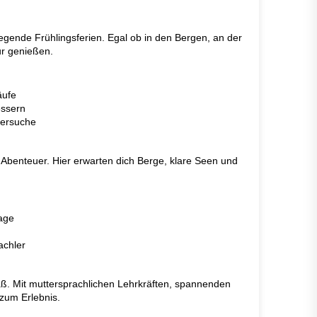
egende Frühlingsferien. Egal ob in den Bergen, an der
ur genießen.
äufe
essern
versuche
er Abenteuer. Hier erwarten dich Berge, klare Seen und
tage
achler
ß. Mit muttersprachlichen Lehrkräften, spannenden
zum Erlebnis.