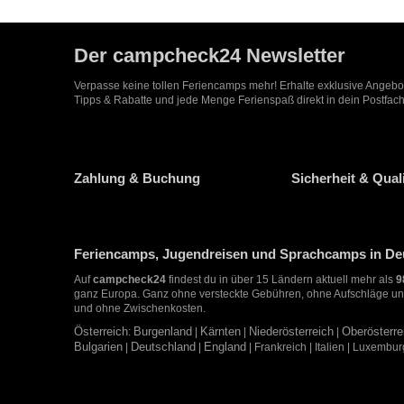
Der campcheck24 Newsletter
Verpasse keine tollen Feriencamps mehr! Erhalte exklusive Angeb
Tipps & Rabatte und jede Menge Ferienspaß direkt in dein Postfach
Zahlung & Buchung
Sicherheit & Quali
Feriencamps, Jugendreisen und Sprachcamps in Deu
Auf
campcheck24
findest du in über 15 Ländern aktuell mehr als
9
ganz Europa. Ganz ohne versteckte Gebühren, ohne Aufschläge un
und ohne Zwischenkosten.
Österreich
:
Burgenland
|
Kärnten
|
Niederösterreich
|
Oberösterre
Bulgarien
|
Deutschland
|
England
| Frankreich | Italien | Luxembu