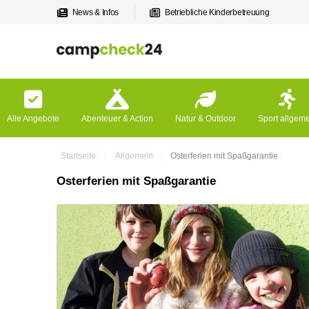
News & Infos
Betriebliche Kinderbetreuung
Alle Angebote
Abenteuer & Action
Natur & Outdoor
Sport allgem
Startseite
Allgemein
Osterferien mit Spaßgarantie
Osterferien mit Spaßgarantie