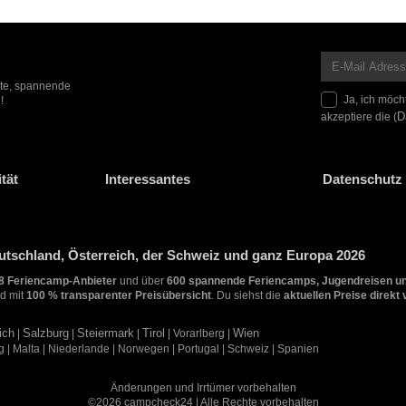
ote, spannende
Ja, ich möch
!
akzeptiere die (
D
tät
Interessantes
Datenschutz 
tschland, Österreich, der Schweiz und ganz Europa 2026
8 Feriencamp-Anbieter
und über
600 spannende Feriencamps, Jugendreisen u
d mit
100 % transparenter Preisübersicht
. Du siehst die
aktuellen Preise direkt
ich
|
Salzburg
|
Steiermark
|
Tirol
| Vorarlberg |
Wien
rg | Malta | Niederlande | Norwegen | Portugal | Schweiz | Spanien
Änderungen und Irrtümer vorbehalten
©2026 campcheck24 | Alle Rechte vorbehalten