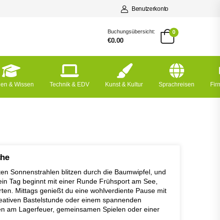
Benutzerkonto
Buchungsübersicht:
0
€0.00
nen & Wissen
Technik & EDV
Kunst & Kultur
Sprachreisen
Fi
che
rsten Sonnenstrahlen blitzen durch die Baumwipfel, und
ein Tag beginnt mit einer Runde Frühsport am See,
ten. Mittags genießt du eine wohlverdiente Pause mit
reativen Bastelstunde oder einem spannenden
ten am Lagerfeuer, gemeinsamen Spielen oder einer