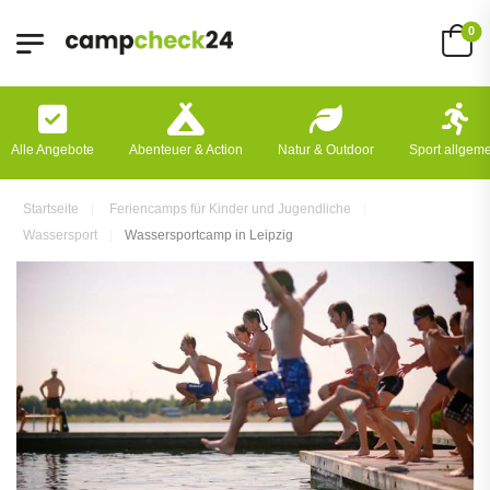
0
Alle Angebote
Abenteuer & Action
Natur & Outdoor
Sport allgem
Startseite
Feriencamps für Kinder und Jugendliche
Wassersport
Wassersportcamp in Leipzig