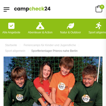
0
Alle Angebote
Abenteuer & Action
Natur & Outdoor
Sport allgem
Startseite
Feriencamps für Kinder und Jugendliche
Sport allgemein
Sportferienlager Prieros nahe Berlin