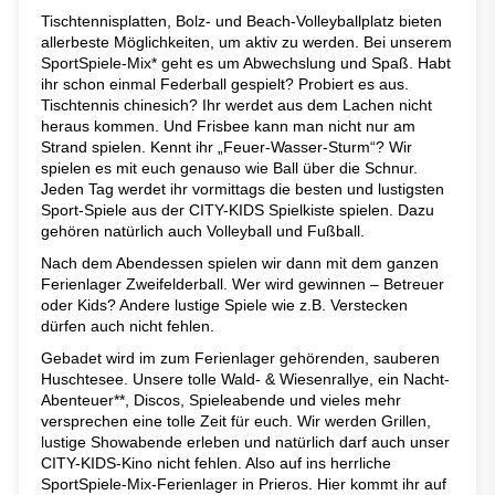
Tischtennisplatten, Bolz- und Beach-Volleyballplatz bieten
allerbeste Möglichkeiten, um aktiv zu werden. Bei unserem
SportSpiele-Mix* geht es um Abwechslung und Spaß. Habt
ihr schon einmal Federball gespielt? Probiert es aus.
Tischtennis chinesich? Ihr werdet aus dem Lachen nicht
heraus kommen. Und Frisbee kann man nicht nur am
Strand spielen. Kennt ihr „Feuer-Wasser-Sturm“? Wir
spielen es mit euch genauso wie Ball über die Schnur.
Jeden Tag werdet ihr vormittags die besten und lustigsten
Sport-Spiele aus der CITY-KIDS Spielkiste spielen. Dazu
gehören natürlich auch Volleyball und Fußball.
Nach dem Abendessen spielen wir dann mit dem ganzen
Ferienlager Zweifelderball. Wer wird gewinnen – Betreuer
oder Kids? Andere lustige Spiele wie z.B. Verstecken
dürfen auch nicht fehlen.
Gebadet wird im zum Ferienlager gehörenden, sauberen
Huschtesee. Unsere tolle Wald- & Wiesenrallye, ein Nacht-
Abenteuer**, Discos, Spieleabende und vieles mehr
versprechen eine tolle Zeit für euch. Wir werden Grillen,
lustige Showabende erleben und natürlich darf auch unser
CITY-KIDS-Kino nicht fehlen. Also auf ins herrliche
SportSpiele-Mix-Ferienlager in Prieros. Hier kommt ihr auf