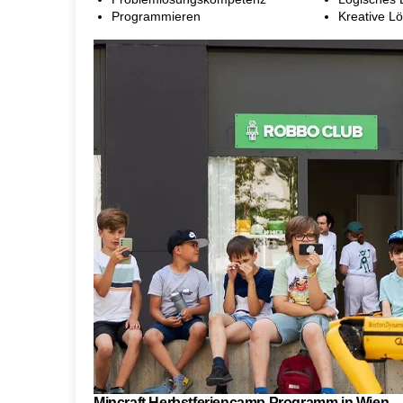
Programmieren
Kreative L
Mincraft Herbstferiencamp Programm in Wien