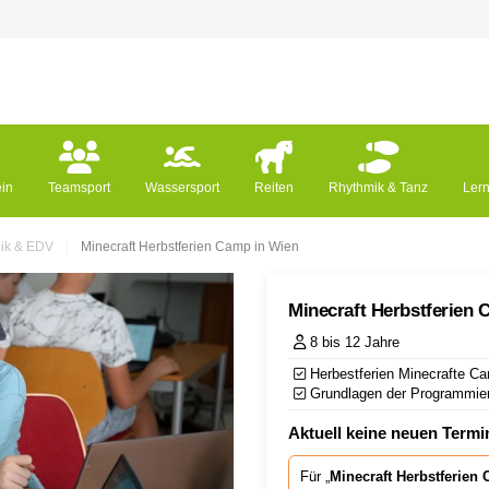
ein
Teamsport
Wassersport
Reiten
Rhythmik & Tanz
Ler
ik & EDV
Minecraft Herbstferien Camp in Wien
Minecraft Herbstferien
8 bis 12 Jahre
Herbestferien Minecrafte Ca
Grundlagen der Programmier
Aktuell keine neuen Termin
Für „
Minecraft Herbstferien