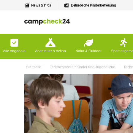
News & Infos
Betriebliche Kinderbetreuung
Alle Angebote
Abenteuer & Action
Natur & Outdoor
Sport allgem
Startseite
Feriencamps für Kinder und Jugendliche
Techn