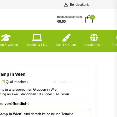
Benutzerkonto
Buchungsübersicht:
0
€0.00
nen & Wissen
Technik & EDV
Kunst & Kultur
Sprachreisen
Fi
 Camp in Wien
Qualitätscheck
Zertifiziert
mp in altersgerechten Gruppen in Wien
ung an zwei Standorten 1030 oder 1090 Wien
e veröffentlicht
 Camp in Wien
" sind derzeit keine neuen Termine