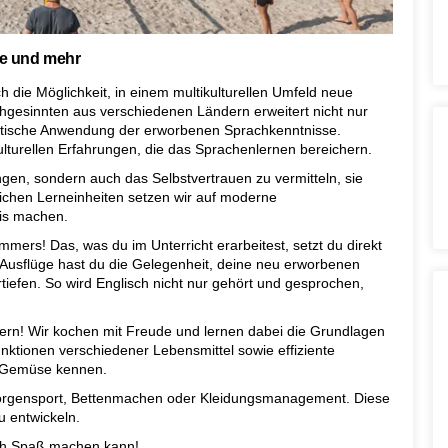
ge und mehr
ch die Möglichkeit, in einem multikulturellen Umfeld neue
hgesinnten aus verschiedenen Ländern erweitert nicht nur
entische Anwendung der erworbenen Sprachkenntnisse.
ulturellen Erfahrungen, die das Sprachenlernen bereichern.
ingen, sondern auch das Selbstvertrauen zu vermitteln, sie
ichen Lerneinheiten setzen wir auf moderne
nis machen.
ers! Das, was du im Unterricht erarbeitest, setzt du direkt
Ausflüge hast du die Gelegenheit, deine neu erworbenen
tiefen. So wird Englisch nicht nur gehört und gesprochen,
ern! Wir kochen mit Freude und lernen dabei die Grundlagen
tionen verschiedener Lebensmittel sowie effiziente
 Gemüse kennen.
Morgensport, Bettenmachen oder Kleidungsmanagement. Diese
u entwickeln.
ch Spaß machen kann!