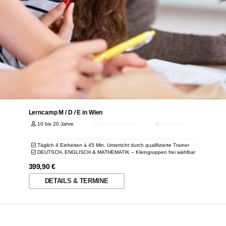
Lerncamp M / D / E in Wien
10 bis 20 Jahre
Qualitätscheck
Zertifiziert
Täglich 4 Einheiten á 45 Min. Unterricht durch qualifizierte Trainer
DEUTSCH, ENGLISCH & MATHEMATIK – Kleingruppen frei wählbar
399,90
€
DETAILS & TERMINE