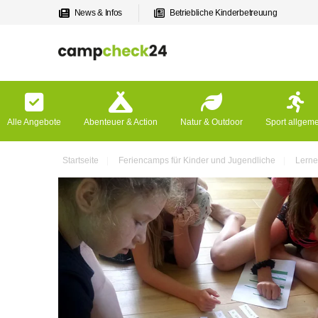
News & Infos
Betriebliche Kinderbetreuung
Alle Angebote
Abenteuer & Action
Natur & Outdoor
Sport allgem
Startseite
Feriencamps für Kinder und Jugendliche
Lerne