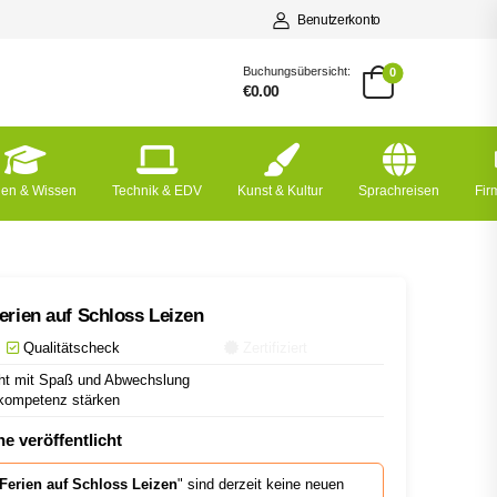
Benutzerkonto
Buchungsübersicht:
0
€0.00
nen & Wissen
Technik & EDV
Kunst & Kultur
Sprachreisen
Fi
erien auf Schloss Leizen
Qualitätscheck
Zertifiziert
icht mit Spaß und Abwechslung
kompetenz stärken
e veröffentlicht
 Ferien auf Schloss Leizen
" sind derzeit keine neuen