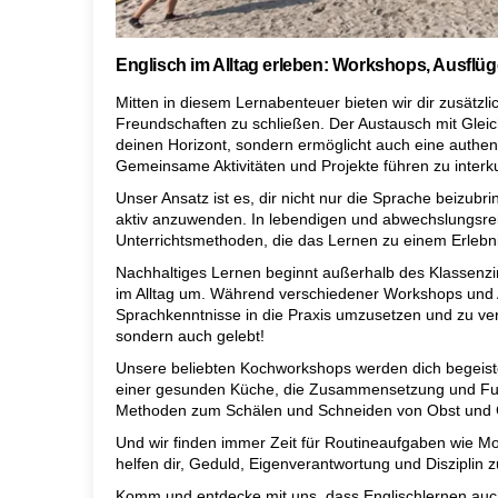
Englisch im Alltag erleben: Workshops, Ausflü
Mitten in diesem Lernabenteuer bieten wir dir zusätzli
Freundschaften zu schließen. Der Austausch mit Gleic
deinen Horizont, sondern ermöglicht auch eine auth
Gemeinsame Aktivitäten und Projekte führen zu interk
Unser Ansatz ist es, dir nicht nur die Sprache beizubr
aktiv anzuwenden. In lebendigen und abwechslungsre
Unterrichtsmethoden, die das Lernen zu einem Erleb
Nachhaltiges Lernen beginnt außerhalb des Klassenzimm
im Alltag um. Während verschiedener Workshops und 
Sprachkenntnisse in die Praxis umzusetzen und zu ver
sondern auch gelebt!
Unsere beliebten Kochworkshops werden dich begeist
einer gesunden Küche, die Zusammensetzung und Funk
Methoden zum Schälen und Schneiden von Obst und
Und wir finden immer Zeit für Routineaufgaben wie 
helfen dir, Geduld, Eigenverantwortung und Disziplin z
Komm und entdecke mit uns, dass Englischlernen au