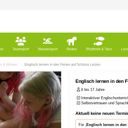
ein
Teamsport
Wassersport
Reiten
Rhythmik & Tanz
Ler
n & Wissen
Englisch lernen in den Ferien auf Schloss Leizen
Englisch lernen in den F
6 bis 17 Jahre
Interaktiver Englischunterr
Selbstvertrauen und Sprach
Aktuell keine neuen Termin
Für „
Englisch lernen in den