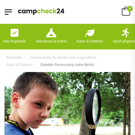
0
Alle Angebote
Abenteuer & Action
Natur & Outdoor
Sport allgem
Startseite
Feriencamps für Kinder und Jugendliche
Natur & Outdoor
Detektiv Feriencamp nahe Berlin