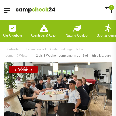
0
Alle Angebote
Abenteuer & Action
Natur & Outdoor
Sport allgem
Startseite
Feriencamps für Kinder und Jugendliche
Lernen & Wissen
2 bis 3 Wochen Lerncamp in der Steinmühle Marburg
ZURZEIT
AUSGEBUCHT