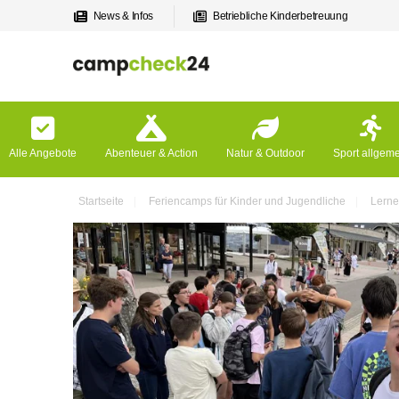
News & Infos
Betriebliche Kinderbetreuung
Alle Angebote
Abenteuer & Action
Natur & Outdoor
Sport allgem
Startseite
Feriencamps für Kinder und Jugendliche
Lerne