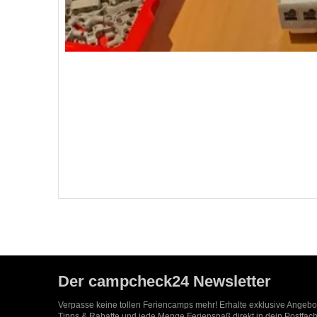
Der campcheck24 Newsletter
Verpasse keine tollen Feriencamps mehr! Erhalte exklusive Angeb
Tipps & Rabatte und jede Menge Ferienspaß direkt in dein Postfach