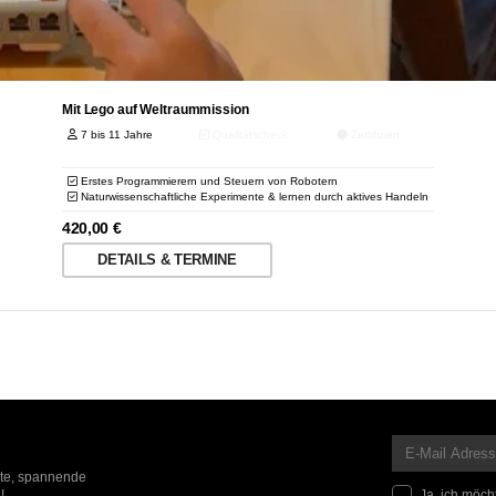
Mit Lego auf Weltraummission
7 bis 11 Jahre
Qualitätscheck
Zertifiziert
Erstes Programmierern und Steuern von Robotern
Naturwissenschaftliche Experimente & lernen durch aktives Handeln
420,00
€
DETAILS & TERMINE
ote, spannende
Ja, ich möch
!