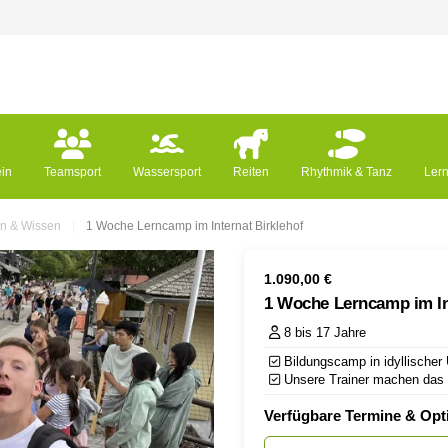
ein
Teamsport
Wassersport
Reiten
Rhythmik & Tanz
Ler
n & Wissen
1 Woche Lerncamp im Internat Birklehof
1.090,00
€
1 Woche Lerncamp im In
8 bis 17 Jahre
Bildungscamp in idyllische
Unsere Trainer machen das 
Verfügbare Termine & Opt