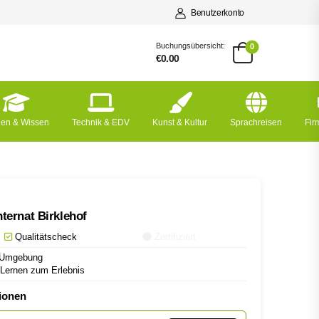
Benutzerkonto
Buchungsübersicht:
0
€0.00
nen & Wissen
Technik & EDV
Kunst & Kultur
Sprachreisen
Fi
ternat Birklehof
Qualitätscheck
Zertifiziert
r Umgebung
Lernen zum Erlebnis
ionen