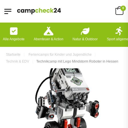
0
Alle Angebote
Abenteuer & Action
Natur & Outdoor
Sport allgem
Startseite
Feriencamps für Kinder und Jugendliche
Technik & EDV
Technikcamp mit Lego Mindstorm Roboter in Hessen